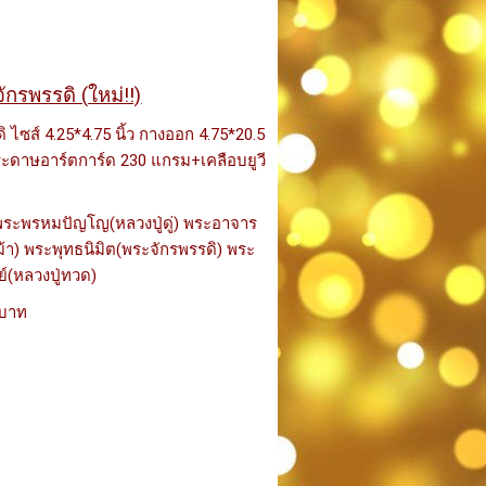
ักรพรรดิ (
ใหม่!!)
ไซส์ 4.25*4.75 นิ้ว กางออก 4.75*20.5
กระดาษอาร์ตการ์ด 230 แกรม+เคลือบยูวี
 พระพรหมปัญโญ(หลวงปู่ดู่) พระอาจาร
้า) พระพุทธนิมิต(พระจักรพรรดิ) พระ
์(หลวงปู่ทวด)
 บาท