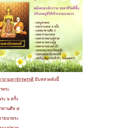
คาถามหาจักรพรรดิ
มีบทสวดดังนี้
ชาพระ
ระ ๖ ครั้ง
าทานศีล ๕
าราธนาพระ