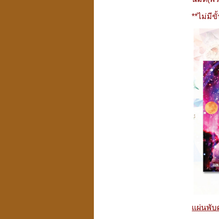
**ไม่มีข
แผ่นพับ