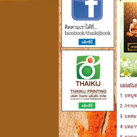
แผ่นพับ
1. บทบู
2. กราบพ
3. บทสม
4. บทอ