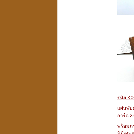
รหัส K0
แผ่นพับ
การ์ด 2
พร้อมภา
นิมิต(พ