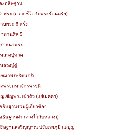
สัจจะอธิษฐาน
ชาพระ (ถวายชีวิตกับพระรัตนตรัย)
าบพระ 6 ครั้ง
มาทานศีล 5
าราธนาพระ
หลวงปู่ทวด
ลวงปู่ดู่
อขมาพระรัตนตรัย
วดพระมหาจักรพรรดิ
ัญเชิญพระเข้าตัว (แผ่เมตตา)
อธิษฐานรวมผู้เกี่ยวข้อง
อธิษฐานฝากดวงไว้กับหลวงปู่
ธิษฐานส่งวิญญาณ ปรับภพภูมิ แผ่บุญ