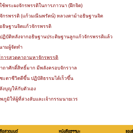
ใช้พระผงจักรพรรดิในการภาวนา (ฝึกจิต)
วจักรพรรดิ (แก้วมณีนพรัตน์) หลวงตาม้าอธิษฐานจิต
อธิษฐานจิตแก้วจักรพรรดิ
ปฏิบัติหลังจากอธิษฐานประดิษฐานลูกแก้วจักรพรรดิแล้ว
นามผู้จัดทำ
ส์การสวดคาถามหาจักรพรรดิ
าถาศักดิ์สิทธิ์มาก มีพลังครอบจักรวาล
ชะตาชีวิตดีขึ้น ปฏิบัติธรรมได้เร็วขึ้น
พลังบุญให้กับตัวเอง
พภูมิให้ผู้ที่ล่วงลับและเจ้ากรรมนายเวร
สือสวดมนต์
หนังสือธรรมะ
ของ