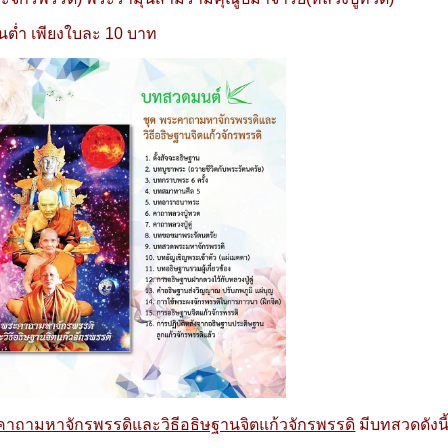
ั้นต่ำ เพียงใบละ 10 บาท
คาถามหาจักรพรรดิและวิธีอธิษฐานจิตแก้วจักรพรรดิ
มีบทสวดดังนี