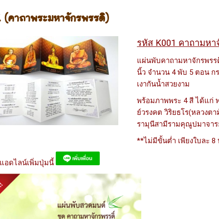
K (คาถาพระมหาจักรพรรดิ)
รหัส K001 คาถามหาจ
แผ่นพับคาถามหาจักรพรรดิ 
นิ้ว จำนวน 4 พับ 5 ตอน 
เงากันน้ำสวยงาม
พร้อมภาพพระ 4 สี ได้แก่
ย์วรงคต วิริยธโร(หลวงตาม
รามุนีสามีรามคุณูปมาจารย
**ไม่มีขั้นต่ำ เพียงใบละ 8
ดไลน์เพิ่มปุ่มนี้