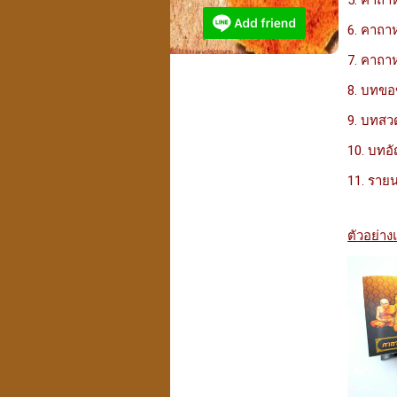
5. คาถา
6. คาถาหล
7. คาถา
8. บทขอ
9. บทสว
10. บทอั
11. รายน
ตัวอย่า