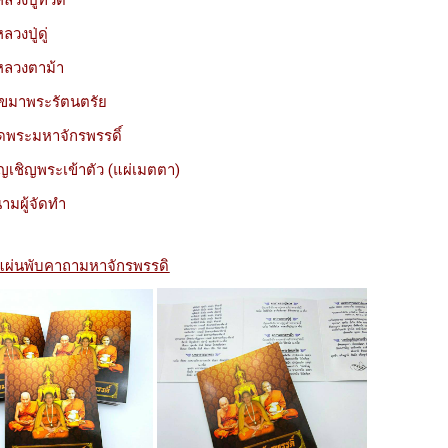
หลวงปู่ทวด
วงปู่ดู่
หลวงตาม้า
ขมาพระรัตนตรัย
ดพระมหาจักรพรรดิ์
ญเชิญพระเข้าตัว (แผ่เมตตา)
ามผู้จัดทำ
งแผ่นพับคาถามหาจักรพรรดิ