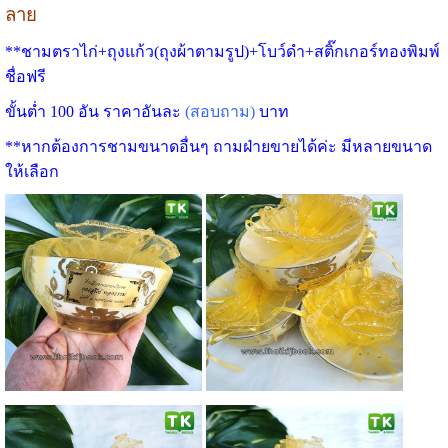
ลาย
**ชามตราไก่+ถุงแก้ว(ถุงผ้าตามรูป)+โบว์ดำ+สติ๊กเกอร์ทองพิมพ์
ชื่อฟรี
ขั้นต่ำ 100 อัน ราคาอันละ
(สอบถาม)
บาท
**หากต้องการชามขนาดอื่นๆ ถามฝ่ายขายได้ค่ะ มีหลายขนาด
ให้เลือก