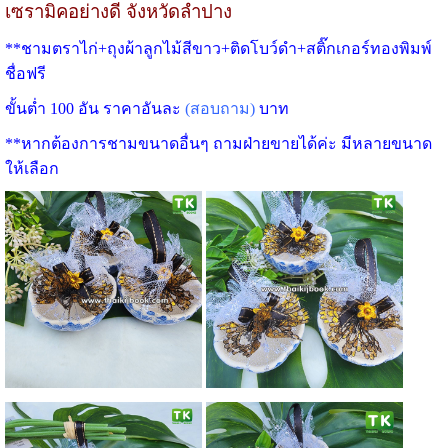
เซรามิคอย่างดี จังหวัดลำปาง
**ชามตราไก่+ถุงผ้าลูกไม้สีขาว+ติดโบว์ดำ+สติ๊กเกอร์ทองพิมพ์
ชื่อฟรี
ขั้นต่ำ 100 อัน ราคาอันละ
(สอบถาม)
บาท
**หากต้องการชามขนาดอื่นๆ ถามฝ่ายขายได้ค่ะ มีหลายขนาด
ให้เลือก