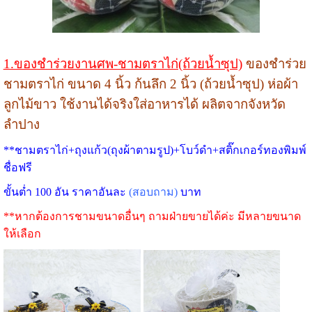
1.ของชำร่วยงานศพ-ชามตราไก่(ถ้วยน้ำซุป)
ของชำร่วย
ชามตราไก่ ขนาด 4 นิ้ว ก้นลึก 2 นิ้ว (ถ้วยน้ำซุป) ห่อผ้า
ลูกไม้ขาว ใช้งานได้จริงใส่อาหารได้ ผลิตจากจังหวัด
ลำปาง
**ชามตราไก่+ถุงแก้ว(ถุงผ้าตามรูป)+โบว์ดำ+สติ๊กเกอร์ทองพิมพ์
ชื่อฟรี
ขั้นต่ำ 100 อัน ราคาอันละ
(สอบถาม)
บาท
**หากต้องการชามขนาดอื่นๆ ถามฝ่ายขายได้ค่ะ มีหลายขนาด
ให้เลือก