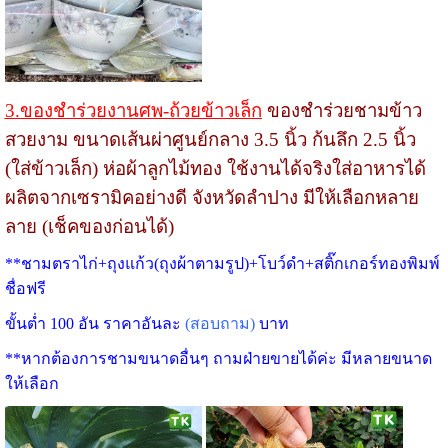
3.ของชำร่วยงานศพ-ถ้วยข้าวเล็ก
ของชำร่วยชามข้าว
สวยงาม ขนาดเส้นผ่าศูนย์กลาง 3.5 นิ้ว ก้นลึก 2.5 นิ้ว
(ใส่ข้าวเล็ก) ห่อผ้าลูกไม้ทอง ใช้งานได้จริงใส่อาหารได้
ผลิตจากเซรามิคอย่างดี จังหวัดลำปาง มีให้เลือกหลาย
ลาย (เช็คของก่อนได้)
**ชามตราไก่+ถุงแก้ว(ถุงผ้าตามรูป)+โบว์ดำ+สติ๊กเกอร์ทองพิมพ์
ชื่อฟรี
ขั้นต่ำ 100 อัน ราคาอันละ
(สอบถาม)
บาท
**หากต้องการชามขนาดอื่นๆ ถามฝ่ายขายได้ค่ะ มีหลายขนาด
ให้เลือก