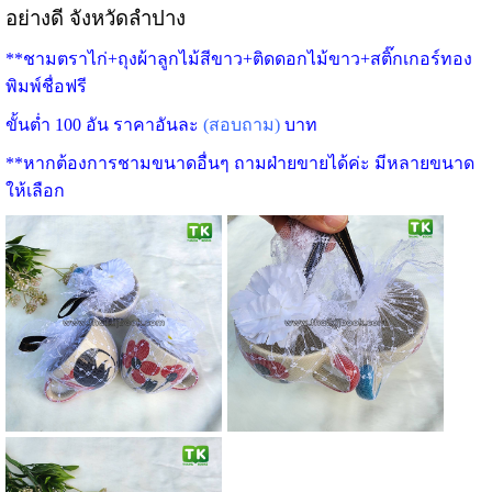
อย่างดี จังหวัดลำปาง
**ชามตราไก่+ถุงผ้าลูกไม้สีขาว+ติดดอกไม้ขาว+สติ๊กเกอร์ทอง
พิมพ์ชื่อฟรี
ขั้นต่ำ 100 อัน ราคาอันละ
(สอบถาม)
บาท
**หากต้องการชามขนาดอื่นๆ ถามฝ่ายขายได้ค่ะ มีหลายขนาด
ให้เลือก