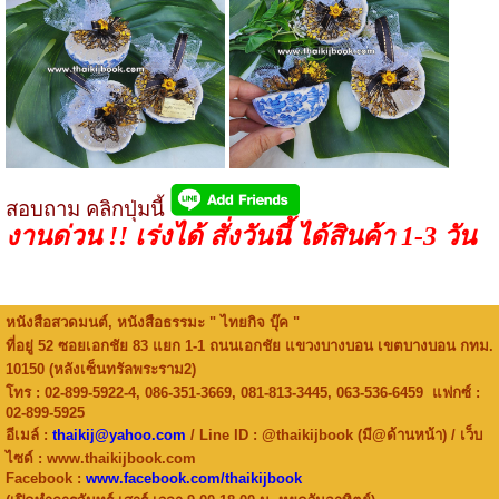
สอบถาม คลิก
ปุ่มนี้
งานด่วน !! เร่งได้ สั่งวันนี้ ได้สินค้า 1-3 วัน
หนังสือสวดมนต์, หนังสือธรรมะ " ไทยกิจ บุ๊ค "
ที่อยู่ 52 ซอยเอกชัย 83 แยก 1-1 ถนนเอกชัย แขวงบางบอน เขตบางบอน กทม.
10150 (หลังเซ็นทรัลพระราม2)
โทร : 02-899-5922-4, 086-351-3669, 081-813-3445, 063-536-6459 แฟกซ์ :
02-899-5925
อีเมล์ :
thaikij@yahoo.com
/ Line ID : @thaikijbook (มี@ด้านหน้า) / เว็บ
ไซด์ : www.thaikijbook.com
Facebook :
www.facebook.com/thaikijbook