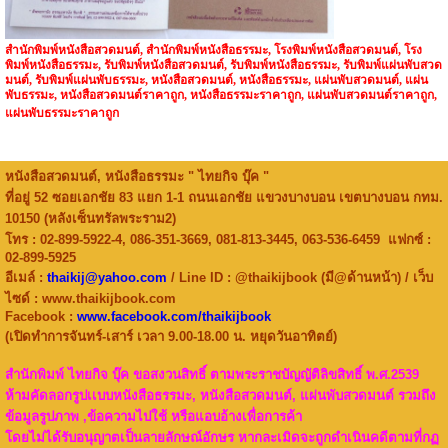
สำนักพิมพ์หนังสือสวดมนต์, สำนักพิมพ์หนังสือธรรมะ, โรงพิมพ์หนังสือสวดมนต์, โรง
พิมพ์หนังสือธรรมะ, รับพิมพ์หนังสือสวดมนต์, รับพิมพ์หนังสือธรรมะ, รับพิมพ์แผ่นพับสวด
มนต์, รับพิมพ์แผ่นพับธรรมะ, หนังสือสวดมนต์, หนังสือธรรมะ, แผ่นพับสวดมนต์, แผ่น
พับธรรมะ,
หนังสือสวดมนต์ราคาถูก, หนังสือธรรมะราคาถูก, แผ่นพับสวดมนต์ราคาถูก,
แผ่นพับธรรมะราคาถูก
หนังสือสวดมนต์, หนังสือธรรมะ " ไทยกิจ บุ๊ค "
ที่อยู่ 52 ซอยเอกชัย 83 แยก 1-1 ถนนเอกชัย แขวงบางบอน เขตบางบอน กทม.
10150 (หลังเซ็นทรัลพระราม2)
โทร : 02-899-5922-4, 086-351-3669, 081-813-3445, 063-536-6459 แฟกซ์ :
02-899-5925
อีเมล์ :
thaikij@yahoo.com
/ Line ID : @thaikijbook (มี@ด้านหน้า) / เว็บ
ไซด์ : www.thaikijbook.com
Facebook :
www.facebook.com/thaikijbook
(เปิดทำการจันทร์-เสาร์ เวลา 9.00-18.00 น. หยุดวันอาทิตย์)
สำนักพิมพ์ ไทยกิจ บุ๊ค ขอสงวนสิทธิ์ ตามพระราชบัญญัติลิขสิทธิ์ พ.ศ.2539
ห้ามคัดลอกรูปเเบบหนังสือธรรมะ, หนังสือสวดมนต์, แผ่นพับสวดมนต์ รวมถึง
ข้อมูลรูปภาพ ,ข้อความไปใช้ หรือแอบอ้างเพื่อการค้า
โดยไม่ได้รับอนุญาตเป็นลายลักษณ์อักษร
หากละเมิดจะถูกดำเนินคดีตามที่กฏ