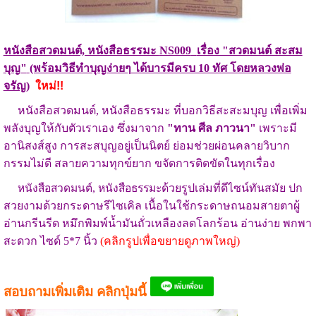
หนังสือสวดมนต์, หนังสือธรรมะ
NS009
เรื่อง "สวดมนต์ สะสม
บุญ"
(พร้อมวิธีทำบุญง่ายๆ ได้บารมีครบ 10 ทัศ โดยหลวงพ่อ
จรัญ)
ใหม่!!
หนังสือสวดมนต์, หนังสือธรรมะ ที่บอกวิธีสะสะมบุญ เพื่อเพิ่ม
พลังบุญให้กับตัวเราเอง ซึ่งมาจาก
"ทาน ศีล ภาวนา"
เพราะมี
อานิสงส์สูง การสะสบุญอยู่เป็นนิตย์ ย่อมช่วยผ่อนคลายวิบาก
กรรมไม่ดี สลายความทุกข์ยาก ขจัดการติดขัดในทุกเรื่อง
หนังสือสวดมนต์, หนังสือธรรมะ
ด้วยรูปเล่มที่ดีไซน์ทันสมัย ปก
สวยงามด้วยกระดาษรีไซเคิล เนื้อในใช้กระดาษถนอมสายตาผู้
อ่านกรีนรีด หมึกพิมพ์น้ำมันถั่วเหลืองลดโลกร้อน อ่านง่าย พกพา
สะดวก ไซด์ 5*7 นิ้ว
(คลิกรูปเพื่อขยายดูภาพใหญ่)
สอบถามเพิ่มเติม คลิกปุ่มนี้