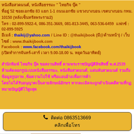
หนังสือสวดมนต์, หนังสือธรรมะ " ไทยกิจ บุ๊ค "
ที่อยู่ 52 ซอยเอกชัย 83 แยก 1-1 ถนนเอกชัย แขวงบางบอน เขตบางบอน กทม.
10150 (หลังเซ็นทรัลพระราม2)
โทร : 02-899-5922-4, 086-351-3669, 081-813-3445, 063-536-6459 แฟกซ์ :
02-899-5925
อีเมล์ :
thaikij@yahoo.com
/ Line ID : @thaikijbook (มี@ด้านหน้า) / เว็บ
ไซด์ : www.thaikijbook.com
Facebook :
www.facebook.com/thaikijbook
(เปิดทำการจันทร์-เสาร์ เวลา 9.00-18.00 น. หยุดวันอาทิตย์)
สำนักพิมพ์ ไทยกิจ บุ๊ค ขอสงวนสิทธิ์ ตามพระราชบัญญัติลิขสิทธิ์ พ.ศ.2539
ห้ามคัดลอกรูปเเบบหนังสือธรรมะ, หนังสือสวดมนต์, แผ่นพับสวดมนต์ รวมถึง
ข้อมูลรูปภาพ ,ข้อความไปใช้ หรือแอบอ้างเพื่อการค้า
โดยไม่ได้รับอนุญาตเป็นลายลักษณ์อักษร
หากละเมิดจะถูกดำเนินคดีตามที่กฏ
หมายบัญญัติไว้สูงสุด
ติดต่อ
0863513669
คลิกเพื่อโทร