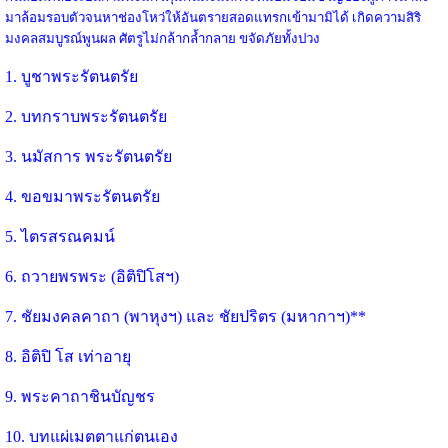
มาล้อมรอบตัวจนหาช่องโหว่ให้อันตรายสอดแทรกเข้ามามิได้ เกิดความสิริ
มงคลสมบูรณ์พูนผล ศัตรูไม่กล้ากล้ำกลาย ขจัดภัยทั้งปวง
1. บูชาพระรัตนตรัย
2. บทกราบพระรัตนตรัย
3. นมัสการ พระรัตนตรัย
4. ขอขมาพระรัตนตรัย
5. ไตรสรณคมน์
6. ถวายพรพระ (อิติปิโสฯ)
7. ชัยมงคลคาถา (พาหุงฯ) และ ชัยปริตร (มหากาฯ)**
8. อิติปิ โส เท่าอายุ
9. พระคาถาชินบัญชร
10. บทแผ่เมตตาแก่ตนเอง