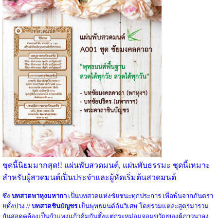
ชุดนี้นิยมมากสุด!! แผ่นพับสวดมนต์, แผ่นพับธรรมะ ชุดนี้เหมาะ
สำหรับผู้สวดมนต์เป็นประจำและผู้หัดเริ่มต้นสวดมนต์
ซึ่ง
บทสวดพาหุงมหากา
เป็นบทสวดแห่งชัยชนะทุกประการ เพื่อพ้นจากภันตรา
ยทั้งปวง //
บทสวดชินบัญชร
เป็นพุทธมนต์อันวิเศษ โดยรวมแต่ละสูตรมารวม
กันสอดคล้องเป็นกำแพงแก้วคุ้มกันตั้งแต่กระหม่อมจอมขวัญของผู้ภาวนาลง