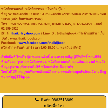
หนังสือสวดมนต์, หนังสือธรรมะ " ไทยกิจ บุ๊ค "
ที่อยู่ 52 ซอยเอกชัย 83 แยก 1-1 ถนนเอกชัย แขวงบางบอน เขตบางบอน กทม.
10150 (หลังเซ็นทรัลพระราม2)
โทร : 02-899-5922-4, 086-351-3669, 081-813-3445, 063-536-6459 แฟกซ์ :
02-899-5925
อีเมล์ :
thaikij@yahoo.com
/ Line ID : @thaikijbook (มี@ด้านหน้า) / เว็บ
ไซด์ : www.thaikijbook.com
Facebook :
www.facebook.com/thaikijbook
(เปิดทำการจันทร์-เสาร์ เวลา 9.00-18.00 น. หยุดวันอาทิตย์)
สำนักพิมพ์ ไทยกิจ บุ๊ค ขอสงวนสิทธิ์ ตามพระราชบัญญัติลิขสิทธิ์ พ.ศ.2539
ห้ามคัดลอกรูปเเบบหนังสือธรรมะ, หนังสือสวดมนต์, แผ่นพับสวดมนต์ รวมถึง
ข้อมูลรูปภาพ ,ข้อความไปใช้ หรือแอบอ้างเพื่อการค้า
โดยไม่ได้รับอนุญาตเป็นลายลักษณ์อักษร
หากละเมิดจะถูกดำเนินคดีตามที่กฏ
หมายบัญญัติไว้สูงสุด
ติดต่อ
0863513669
คลิกเพื่อโทร