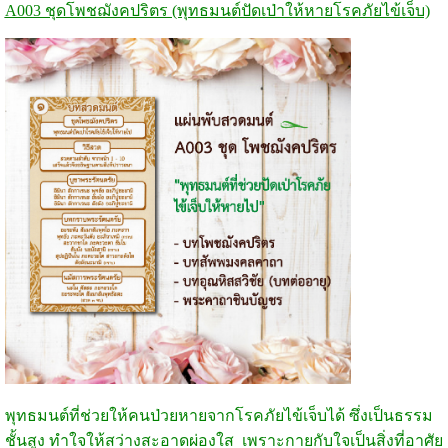
A003 ชุดโพชฌังคปริตร (พุทธมนต์ปัดเป่าให้หายโรคภัยไข้เจ็บ)
พุทธมนต์ที่ช่วยให้คนป่วยหายจากโรคภัยไข้เจ็บได้ ซึ่งเป็นธรรม
ชั้นสูง ทำใจให้สว่างสะอาดผ่องใส เพราะกายกับใจเป็นสิ่งที่อาศัย