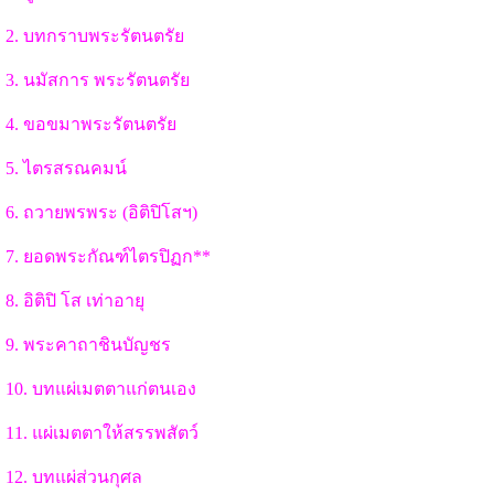
2. บทกราบพระรัตนตรัย
3. นมัสการ พระรัตนตรัย
4. ขอขมาพระรัตนตรัย
5. ไตรสรณคมน์
6. ถวายพรพระ (อิติปิโสฯ)
7. ยอดพระกัณฑ์ไตรปิฏก**
8. อิติปิ โส เท่าอายุ
9. พระคาถาชินบัญชร
10. บทแผ่เมตตาแก่ตนเอง
11. แผ่เมตตาให้สรรพสัตว์
12. บทแผ่ส่วนกุศล