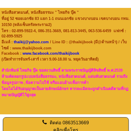
หนังสือสวดมนต์, หนังสือธรรมะ " ไทยกิจ บุ๊ค "
ที่อยู่ 52 ซอยเอกชัย 83 แยก 1-1 ถนนเอกชัย แขวงบางบอน เขตบางบอน กทม.
10150 (หลังเซ็นทรัลพระราม2)
โทร : 02-899-5922-4, 086-351-3669, 081-813-3445, 063-536-6459 แฟกซ์ :
02-899-5925
อีเมล์ :
thaikij@yahoo.com
/ Line ID : @thaikijbook (มี@ด้านหน้า) / เว็บ
ไซด์ : www.thaikijbook.com
Facebook :
www.facebook.com/thaikijbook
(เปิดทำการจันทร์-เสาร์ เวลา 9.00-18.00 น. หยุดวันอาทิตย์)
สำนักพิมพ์ ไทยกิจ บุ๊ค ขอสงวนสิทธิ์ ตามพระราชบัญญัติลิขสิทธิ์ พ.ศ.2539
ห้ามคัดลอกรูปเเบบหนังสือธรรมะ, หนังสือสวดมนต์, แผ่นพับสวดมนต์ รวมถึง
ข้อมูลรูปภาพ ,ข้อความไปใช้ หรือแอบอ้างเพื่อการค้า
โดยไม่ได้รับอนุญาตเป็นลายลักษณ์อักษร
หากละเมิดจะถูกดำเนินคดีตามที่กฏ
หมายบัญญัติไว้สูงสุด
ติดต่อ
0863513669
คลิกเพื่อโทร